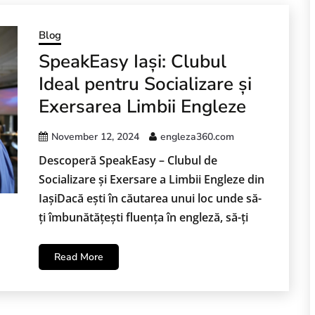
Blog
SpeakEasy Iași: Clubul
Ideal pentru Socializare și
Exersarea Limbii Engleze
November 12, 2024
engleza360.com
Descoperă SpeakEasy – Clubul de
Socializare și Exersare a Limbii Engleze din
IașiDacă ești în căutarea unui loc unde să-
ți îmbunătățești fluența în engleză, să-ți
Read More