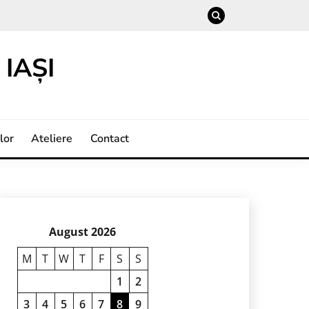
IAȘI
lor
Ateliere
Contact
August 2026
M
T
W
T
F
S
S
1
2
3
4
5
6
7
8
9