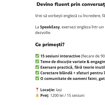
Devino fluent prin conversaț
Vrei să vorbești engleză cu încredere, fă
La
SpeakEasy
, exersezi engleza într-un
dezvolte.
Ce primești?
15 sesiuni interactive
(fiecare de 9
Teme de discuție variate & engagi
Exersare practică, fără teorie inuti
Corectare blândă + sfaturi pentru
O comunitate de oameni faini, gat
Locație:
Iași
Preț:
1200 lei / 15 sesiuni