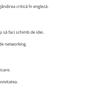
gândirea critică în engleză.
i să faci schimb de idei.
 de networking.
icare.
esivitatea.