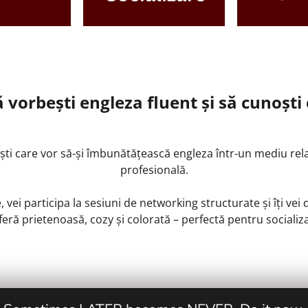
să vorbești engleza fluent și să cunoșt
ti care vor să-și îmbunătățească engleza într-un mediu relaxa
profesională.
, vei participa la sesiuni de networking structurate
și îți ve
eră prietenoasă, cozy și colorată – perfectă pentru socializa