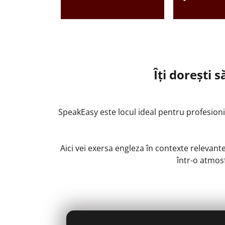
Îți dorești 
SpeakEasy este locul ideal pentru profesioniș
Aici vei exersa engleza în contexte relevante
într-o atmosf