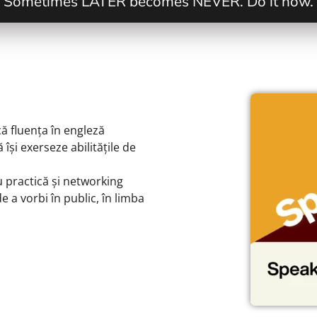
Sometimes LATER becomes NEVER. Do it now.
ă fluența în engleză
își exerseze abilitățile de
u practică și networking
 a vorbi în public, în limba