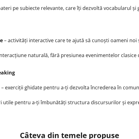
teri pe subiecte relevante, care îți dezvoltă vocabularul și 
te
– activități interactive care te ajută să cunoști oameni noi ș
interacțiune naturală, fără presiunea evenimentelor clasice
eaking
– exerciții ghidate pentru a-ți dezvolta încrederea în comun
i utile pentru a-ți îmbunătăți structura discursurilor și expr
Câteva din temele propuse