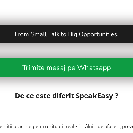
From Small Talk to Big Opportunities.
Trimite mesaj pe Whatsapp
De ce este diferit SpeakEasy ?
erciții practice pentru situații reale: întâlniri de afaceri, pre