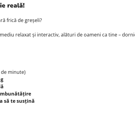
ie reală!
ră frică de greșeli?
 mediu relaxat și interactiv,
alături de oameni ca tine – dornic
0 de minute)
ng
lă
 îmbunătățire
a să te susțină