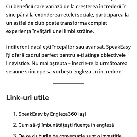
Cu beneficii care variază de la creșterea încrederii în
sine până la extinderea rețelei sociale, participarea la
un astfel de club poate transforma complet
experiența învățării unei limbi străine.
Indiferent dacă ești începător sau avansat, SpeakEasy
îți oferă cadrul perfect pentru a-ți atinge obiectivele
lingvistice. Nu mai aștepta – înscrie-te la următoarea
sesiune și începe să vorbești engleza cu încredere!
Link-uri utile
SpeakEasy by Engleza360 Iași
Cum să-ți îmbunătățești fluența în engleză
De ce cluburile de conversație sunt o investiție