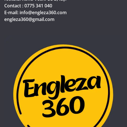
Contact : 0775 341 040
E-mail: info@engleza360.com​
engleza360@gmail.com​