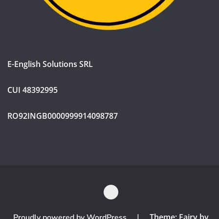
E-English Solutions SRL
CUI 48392995
RO92INGB0000999914098787
|
Theme: Fairy by
Proudly powered by WordPress