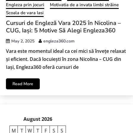
Engleza prin jocuri
Motivatia de a invata limbi străine
Scoala de vara Iasi
Cursuri de Engleză Vara 2025 în Nicolina –
CUG, Iași: 5 Motive Să Alegi Engleza360
May 2, 2025
engleza360.com
Vara este momentul ideal ca cei mici să învețe relaxat
și eficient. Dacă locuiești în zona Nicolina – CUG din
Iași, Engleza360 oferă cursuri de
Read More
August 2026
M
T
W
T
F
S
S