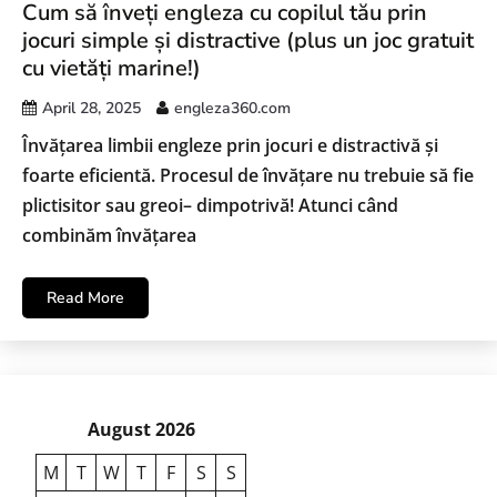
Cum să înveți engleza cu copilul tău prin
jocuri simple și distractive (plus un joc gratuit
cu vietăți marine!)
April 28, 2025
engleza360.com
Învățarea limbii engleze prin jocuri e distractivă și
foarte eficientă. Procesul de învățare nu trebuie să fie
plictisitor sau greoi– dimpotrivă! Atunci când
combinăm învățarea
Read More
August 2026
M
T
W
T
F
S
S