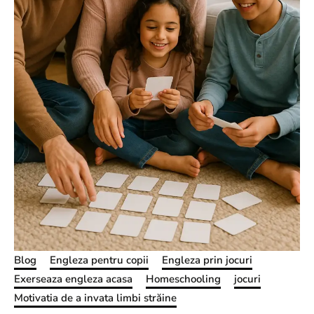
Blog
Engleza pentru copii
Engleza prin jocuri
Exerseaza engleza acasa
Homeschooling
jocuri
Motivatia de a invata limbi străine