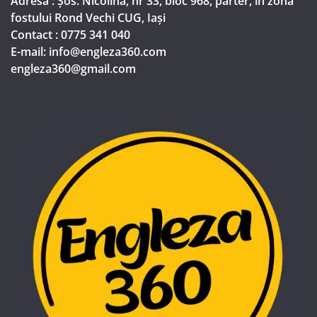
Adresa : Șos. Nicolina, nr 33, bloc 968, parter, in zona
fostului Rond Vechi CUG, Iași
Contact : 0775 341 040
E-mail: info@engleza360.com​
engleza360@gmail.com​