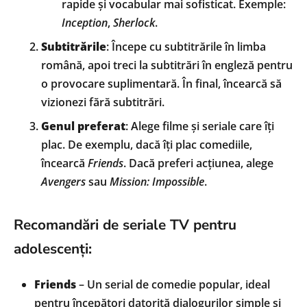
rapide și vocabular mai sofisticat. Exemple:
Inception
,
Sherlock
.
Subtitrările
: Începe cu subtitrările în limba
română, apoi treci la subtitrări în engleză pentru
o provocare suplimentară. În final, încearcă să
vizionezi fără subtitrări.
Genul preferat
: Alege filme și seriale care îți
plac. De exemplu, dacă îți plac comediile,
încearcă
Friends
. Dacă preferi acțiunea, alege
Avengers
sau
Mission: Impossible
.
Recomandări de seriale TV pentru
adolescenți:
Friends
– Un serial de comedie popular, ideal
pentru începători datorită dialogurilor simple și