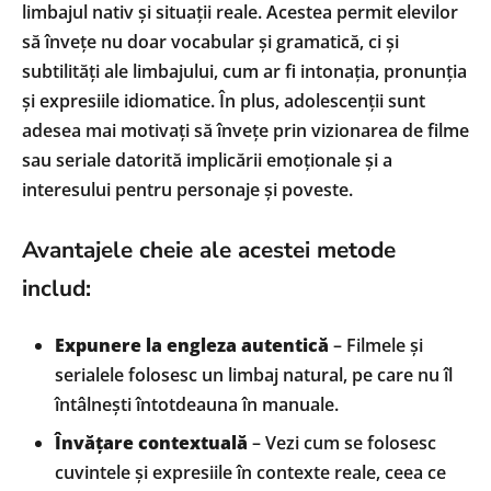
limbajul nativ și situații reale. Acestea permit elevilor
să învețe nu doar vocabular și gramatică, ci și
subtilități ale limbajului, cum ar fi intonația, pronunția
și expresiile idiomatice. În plus, adolescenții sunt
adesea mai motivați să învețe prin vizionarea de filme
sau seriale datorită implicării emoționale și a
interesului pentru personaje și poveste.
Avantajele cheie ale acestei metode
includ:
Expunere la engleza autentică
– Filmele și
serialele folosesc un limbaj natural, pe care nu îl
întâlnești întotdeauna în manuale.
Învățare contextuală
– Vezi cum se folosesc
cuvintele și expresiile în contexte reale, ceea ce