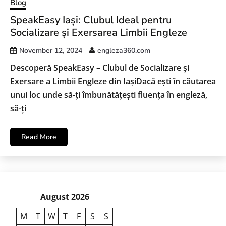
Blog
SpeakEasy Iași: Clubul Ideal pentru
Socializare și Exersarea Limbii Engleze
November 12, 2024
engleza360.com
Descoperă SpeakEasy – Clubul de Socializare și
Exersare a Limbii Engleze din IașiDacă ești în căutarea
unui loc unde să-ți îmbunătățești fluența în engleză,
să-ți
Read More
August 2026
M
T
W
T
F
S
S