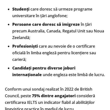
Studenți
care doresc să urmeze programe
universitare în țări anglofone;
Persoane care doresc să imigreze
în țări
precum Australia, Canada, Regatul Unit sau Noua
Zeelandă;
Profesioniști
care au nevoie de o certificare
oficială în limba engleză pentru licențiere sau
carieră;
Candidați pentru diverse joburi
internaționale
unde engleza este limbă de lucru.
Conform unui sondaj realizat în 2022 de British
Council, peste
75% dintre angajatori
consideră
certificarea IELTS un indicator fiabil al abilităților
lingvistice practice în mediul de lucru.