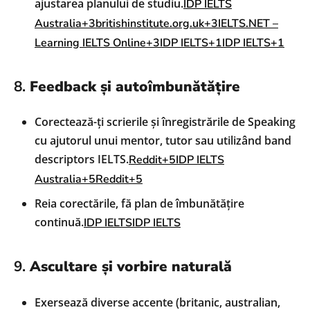
ajustarea planului de studiu.
IDP IELTS
Australia+3britishinstitute.org.uk+3IELTS.NET –
Learning IELTS Online+3
IDP IELTS+1IDP IELTS+1
8.
Feedback și autoîmbunătățire
Corectează-ți scrierile și înregistrările de Speaking
cu ajutorul unui mentor, tutor sau utilizând band
descriptors IELTS.
Reddit+5IDP IELTS
Australia+5Reddit+5
Reia corectările, fă plan de îmbunătățire
continuă.
IDP IELTS
IDP IELTS
9.
Ascultare și vorbire naturală
Exersează diverse accente (britanic, australian,