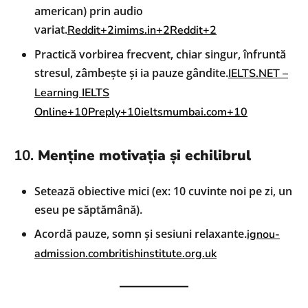
american) prin audio
variat.
Reddit+2imims.in+2Reddit+2
Practică vorbirea frecvent, chiar singur, înfruntă
stresul, zâmbește și ia pauze gândite.
IELTS.NET –
Learning IELTS
Online+10Preply+10ieltsmumbai.com+10
10.
Menține motivația și echilibrul
Setează obiective mici (ex: 10 cuvinte noi pe zi, un
eseu pe săptămână).
Acordă pauze, somn și sesiuni relaxante.
ignou-
admission.com
britishinstitute.org.uk