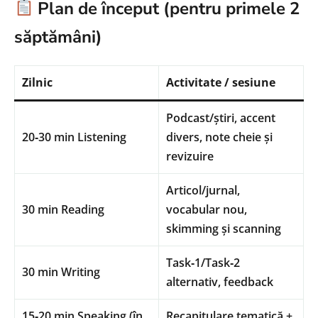
Plan de început (pentru primele 2
săptămâni)
Zilnic
Activitate / sesiune
Podcast/știri, accent
20‑30 min Listening
divers, note cheie și
revizuire
Articol/jurnal,
30 min Reading
vocabular nou,
skimming și scanning
Task‑1/Task‑2
30 min Writing
alternativ, feedback
15‑20 min Speaking (în
Recapitulare tematică +