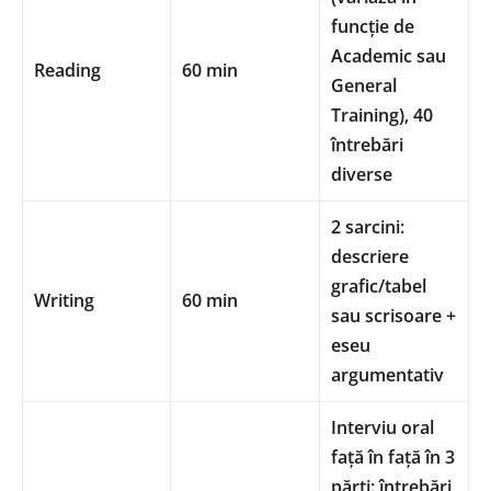
funcție de
Academic sau
Reading
60 min
General
Training), 40
întrebări
diverse
2 sarcini:
descriere
grafic/tabel
Writing
60 min
sau scrisoare +
eseu
argumentativ
Interviu oral
față în față în 3
părți: întrebări