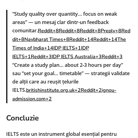
“Study quality over quantity… focus on weak
areas” — un mesaj clar dintr-un feedback
comunitar.
Reddit+8Reddit+8Reddit+8
Preply+8Red
dit+8Navbharat Times+8
Reddit+14Reddit+14The
Times of India+14
IDP IELTS+1IDP
IELTS+1
Reddit+3IDP IELTS Australia+3Reddit+3
“Create a study plan… about 2‑3 hours per day”
sau “set your goal… timetable” — strategii validate
de alții care au reușit țelurile
IELTS.
britishinstitute.org.uk+2Reddit+2ignou-
admission.com+2
Concluzie
IELTS este un instrument global esențial pentru