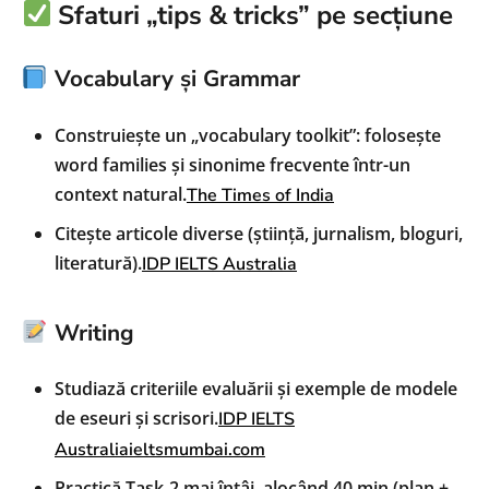
Sfaturi „tips & tricks” pe secțiune
Vocabulary și Grammar
Construiește un „vocabulary toolkit”: folosește
word families și sinonime frecvente într-un
context natural.
The Times of India
Citește articole diverse (știință, jurnalism, bloguri,
literatură).
IDP IELTS Australia
Writing
Studiază criteriile evaluării și exemple de modele
de eseuri și scrisori.
IDP IELTS
Australia
ieltsmumbai.com
Practică Task‑2 mai întâi, alocând 40 min (plan +