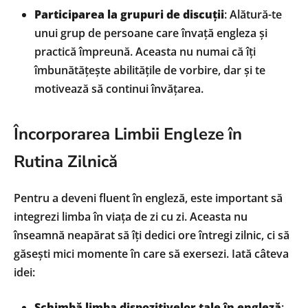
Participarea la grupuri de discuții
: Alătură-te
unui grup de persoane care învață engleza și
practică împreună. Aceasta nu numai că îți
îmbunătățește abilitățile de vorbire, dar și te
motivează să continui învățarea.
Încorporarea Limbii Engleze în
Rutina Zilnică
Pentru a deveni fluent în engleză, este important să
integrezi limba în viața de zi cu zi. Aceasta nu
înseamnă neapărat să îți dedici ore întregi zilnic, ci să
găsești mici momente în care să exersezi. Iată câteva
idei:
Schimbă limba dispozitivelor tale în engleză
: