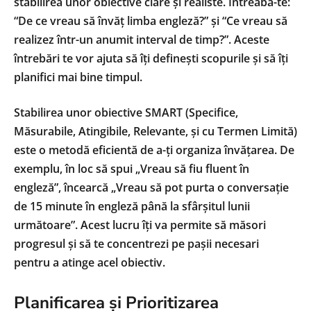
stabilirea unor obiective clare și realiste. Întreabă-te:
“De ce vreau să învăț limba engleză?” și “Ce vreau să
realizez într-un anumit interval de timp?”. Aceste
întrebări te vor ajuta să îți definești scopurile și să îți
planifici mai bine timpul.
Stabilirea unor obiective SMART (Specifice,
Măsurabile, Atingibile, Relevante, și cu Termen Limită)
este o metodă eficientă de a-ți organiza învățarea. De
exemplu, în loc să spui „Vreau să fiu fluent în
engleză”, încearcă „Vreau să pot purta o conversație
de 15 minute în engleză până la sfârșitul lunii
următoare”. Acest lucru îți va permite să măsori
progresul și să te concentrezi pe pașii necesari
pentru a atinge acel obiectiv.
Planificarea și Prioritizarea