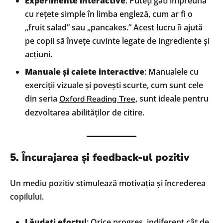
Experimente interactive
: Puteți găti împreună
cu rețete simple în limba engleză, cum ar fi o
„fruit salad” sau „pancakes.” Acest lucru îi ajută
pe copii să învețe cuvinte legate de ingrediente și
acțiuni.
Manuale și caiete interactive
: Manualele cu
exerciții vizuale și povești scurte, cum sunt cele
din seria
, sunt ideale pentru
Oxford Reading Tree
dezvoltarea abilităților de citire.
5. Încurajarea și feedback-ul pozitiv
Un mediu pozitiv stimulează motivația și încrederea
copilului.
Lăudați efortul
: Orice progres, indiferent cât de