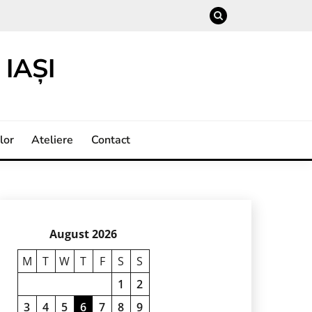
IAȘI
lor
Ateliere
Contact
August 2026
M
T
W
T
F
S
S
1
2
3
4
5
6
7
8
9