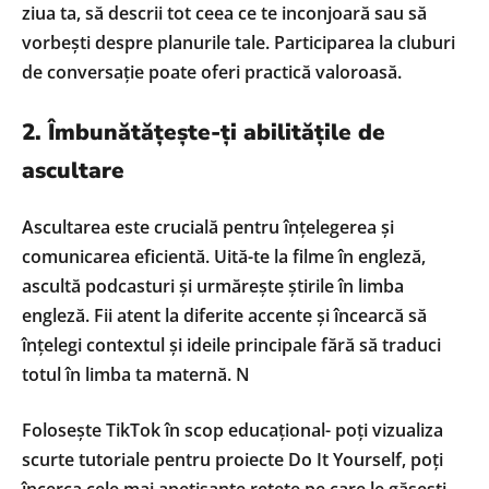
ziua ta, să descrii tot ceea ce te inconjoară sau să
vorbești despre planurile tale. Participarea la cluburi
de conversație poate oferi practică valoroasă.
2. Îmbunătățește-ți abilitățile de
ascultare
Ascultarea este crucială pentru înțelegerea și
comunicarea eficientă. Uită-te la filme în engleză,
ascultă podcasturi și urmărește știrile în limba
engleză. Fii atent la diferite accente și încearcă să
înțelegi contextul și ideile principale fără să traduci
totul în limba ta maternă. N
Folosește TikTok în scop educațional- poți vizualiza
scurte tutoriale pentru proiecte Do It Yourself, poți
încerca cele mai apetisante rețete pe care le găsești,