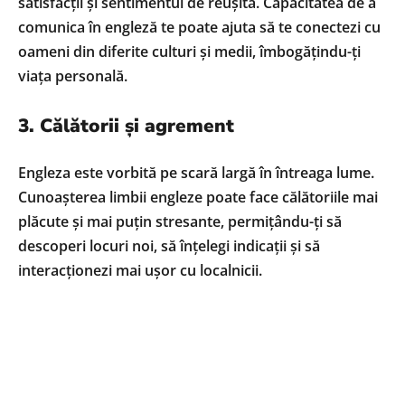
satisfacții și sentimentul de reușită. Capacitatea de a
comunica în engleză te poate ajuta să te conectezi cu
oameni din diferite culturi și medii, îmbogățindu-ți
viața personală.
3. Călătorii și agrement
Engleza este vorbită pe scară largă în întreaga lume.
Cunoașterea limbii engleze poate face călătoriile mai
plăcute și mai puțin stresante, permițându-ți să
descoperi locuri noi, să înțelegi indicații și să
interacționezi mai ușor cu localnicii.