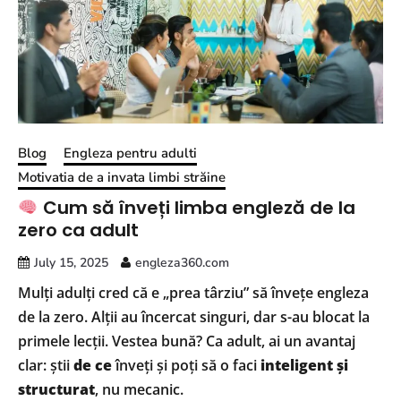
Blog
Engleza pentru adulti
Motivatia de a invata limbi străine
Cum să înveți limba engleză de la
zero ca adult
July 15, 2025
engleza360.com
Mulți adulți cred că e „prea târziu” să învețe engleza
de la zero. Alții au încercat singuri, dar s-au blocat la
primele lecții. Vestea bună? Ca adult, ai un avantaj
clar: știi
de ce
înveți și poți să o faci
inteligent și
structurat
, nu mecanic.