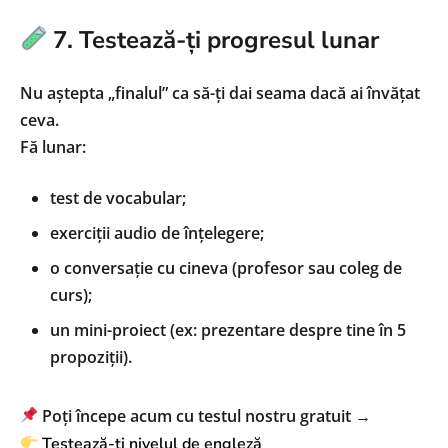
7. Testează-ți progresul lunar
Nu aștepta „finalul” ca să-ți dai seama dacă ai învățat
ceva.
Fă lunar:
test de vocabular;
exerciții audio de înțelegere;
o conversație cu cineva (profesor sau coleg de
curs);
un mini-proiect (ex: prezentare despre tine în 5
propoziții).
Poți începe acum cu testul nostru gratuit →
Testează-ți nivelul de engleză