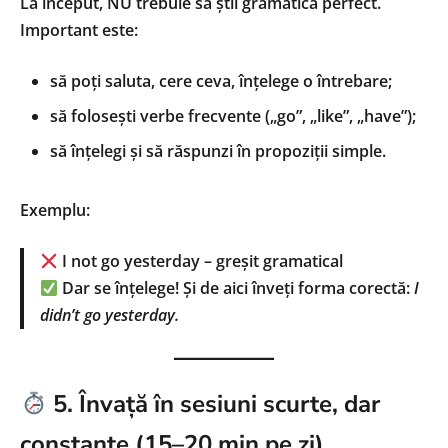
La început, NU trebuie să știi gramatica perfect.
Important este:
să poți saluta, cere ceva, înțelege o întrebare;
să folosești verbe frecvente („go”, „like”, „have”);
să înțelegi și să răspunzi în propoziții simple.
Exemplu:
I not go yesterday – greșit gramatical
Dar se înțelege! Și de aici înveți forma corectă:
I
didn’t go yesterday.
5. Învață în sesiuni scurte, dar
constante (15–20 min pe zi)