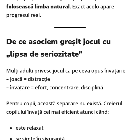
folosească limba natural
. Exact acolo apare
progresul real.
De ce asociem greșit jocul cu
„lipsa de seriozitate”
Mulți adulți privesc jocul ca pe ceva opus învățării:
– joacă = distracție
– învățare = efort, concentrare, disciplină
Pentru copii, această separare nu există. Creierul
copilului învață cel mai eficient atunci când:
este relaxat
se simte în siguranță