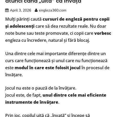
atunci când „uită” că învață
April 3, 2026
engleza360.com
Mulți părinți caută
cursuri de engleză pentru copii
și adolescenți
care să dea rezultate reale. Nu doar
note bune sau teste promovate, ci copii care
vorbesc
engleza cu încredere, natural și fără blocaj.
Una dintre cele mai importante diferențe dintre un
curs care funcționează și unul care nu funcționează
este
modul în care este folosit jocul
în procesul de
învățare.
Jocul nu este o pauză de la învățare.
Jocul este, de fapt,
unul dintre cele mai eficiente
instrumente de învățare
.
Prin joc, copilul uită că „învață” și începe să