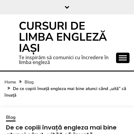
CURSURI DE
LIMBA ENGLEZĂ
IAȘI
Te inspirăm să comunici cu încredere în
limba engleză
Home
Blog
De ce copiii învață engleza mai bine atunci când „uită” că
învață
Blog
De ce copiii învață engleza mai bine