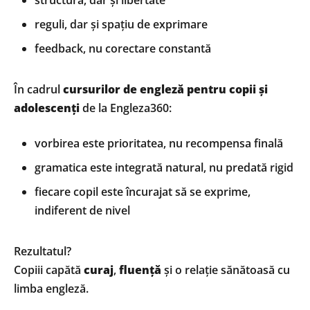
structură, dar și libertate
reguli, dar și spațiu de exprimare
feedback, nu corectare constantă
În cadrul
cursurilor de engleză pentru copii și
adolescenți
de la Engleza360:
vorbirea este prioritatea, nu recompensa finală
gramatica este integrată natural, nu predată rigid
fiecare copil este încurajat să se exprime,
indiferent de nivel
Rezultatul?
Copiii capătă
curaj
,
fluență
și o relație sănătoasă cu
limba engleză.