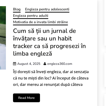
Blog
Engleza pentru adolescenti
Engleza pentru adulti
Motivatia de a invata limbi străine
Cum să ții un jurnal de
învățare sau un habit
tracker ca să progresezi în
limba engleză
August 4, 2025
engleza360.com
Îți dorești să înveți engleza, dar ai senzația
că nu te miști din loc? Ai început de câteva
ori, dar mereu ai renunțat după câteva
Read More