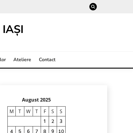
IAȘI
lor
Ateliere
Contact
August 2025
M
T
W
T
F
S
S
1
3
2
6
9
4
5
7
8
10