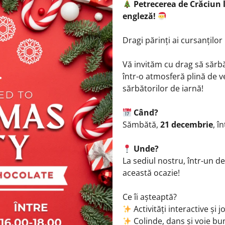
Petrecerea de Crăciun l
engleză!
Dragi părinți ai cursanțilo
Vă invităm cu drag să săr
într-o atmosferă plină de ves
sărbătorilor de iarnă!
Când?
Sămbătă,
21 decembrie
, î
Unde?
La sediul nostru, într-un d
această ocazie!
Ce îi așteaptă?
Activități interactive și 
Colinde, dans și voie bu