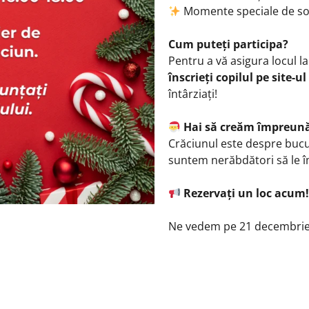
Momente speciale de soc
Cum puteți participa?
Pentru a vă asigura locul 
înscrieți copilul pe site-u
întârziați!
Hai să creăm împreună 
Crăciunul este despre bucur
suntem nerăbdători să le î
Rezervați un loc acum
Ne vedem pe 21 decembrie