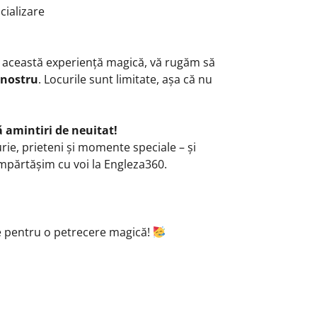
ializare
la această experiență magică, vă rugăm să
l nostru
. Locurile sunt limitate, așa că nu
amintiri de neuitat!
ie, prieteni și momente speciale – și
mpărtășim cu voi la Engleza360.
!
 pentru o petrecere magică!