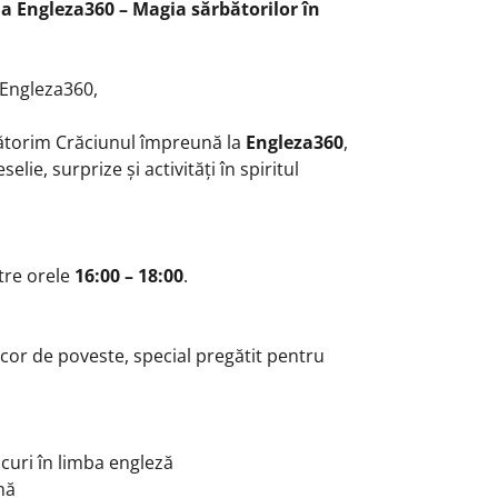
a Engleza360 – Magia sărbătorilor în
r Engleza360,
bătorim Crăciunul împreună la
Engleza360
,
elie, surprize și activități în spiritul
ntre orele
16:00 – 18:00
.
ecor de poveste, special pregătit pentru
jocuri în limba engleză
nă