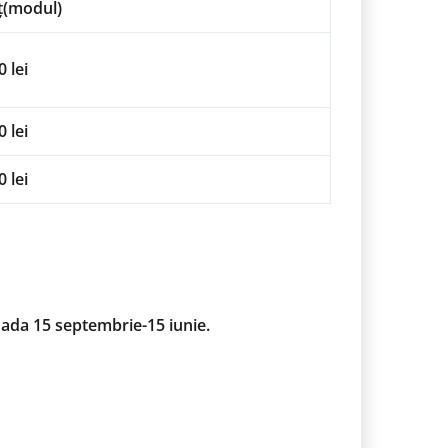
ț(modul)
 lei
 lei
 lei
ioada 15 septembrie-15 iunie.