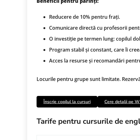
Beneficii pentru părinți:
Reducere de 10% pentru frați.
Comunicare directă cu profesorii pent
O investiție pe termen lung: copilul do
Program stabil și constant, care îi cre
Acces la resurse și recomandări pentru
Locurile pentru grupe sunt limitate. Rezervă 
Înscrie copilul la cursuri
Cere detalii pe 
Tarife pentru cursurile de en