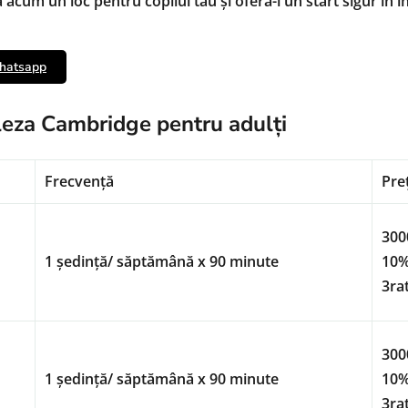
acum un loc pentru copilul tău și oferă-i un start sigur în î
Whatsapp
gleza Cambridge pentru adulți
Frecvență
Pre
3000
1 ședință/ săptămână x 90 minute
10%
3rat
3000
1 ședință/ săptămână x 90 minute
10%
3rat