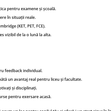
tica pentru examene și școală.
re în situații reale.
mbridge (KET, PET, FCE).
vizibil de la o lună la alta.
ru feedback individual.
ătă un avantaj real pentru liceu și facultate.
vați și disciplinați.
surse pentru exersare acasă.