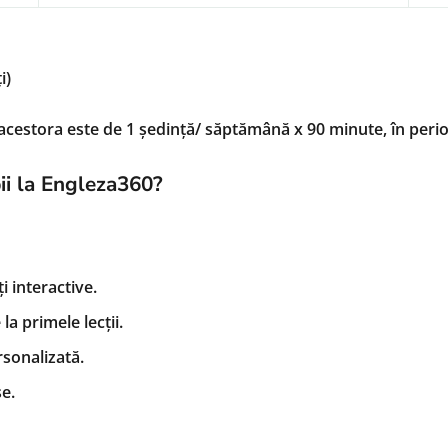
i)
a acestora este de 1 ședință/ săptămână x 90 minute, în per
pii la Engleza360?
i interactive.
a primele lecții.
rsonalizată.
e.