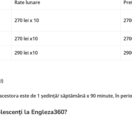
Rate lunare
Pre
270 lei x 10
2700
270 lei x10
2700
290 lei x10
2900
i)
a acestora este de 1 ședință/ săptămână x 90 minute, în per
olescenți la Engleza360?