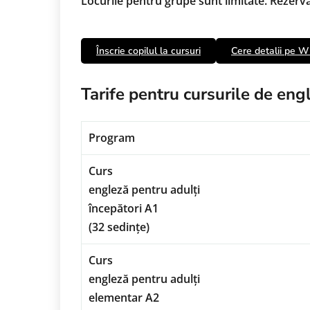
Locurile pentru grupe sunt limitate. Rezervă 
Înscrie copilul la cursuri
Cere detalii pe 
Tarife pentru cursurile de en
Program
Curs
engleză pentru adulți
începători A1
(32 sedințe)
Curs
engleză pentru adulți
elementar A2