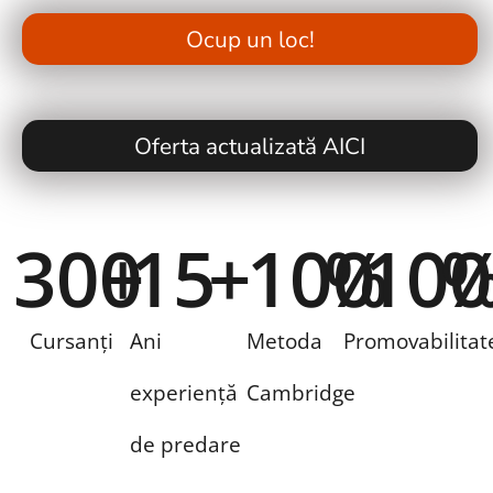
Ocup un loc!
Oferta actualizată AICI
300
+
15
+
100
%
100
Cursanți
Ani
Metoda
Promovabilitat
experiență
Cambridge
de predare