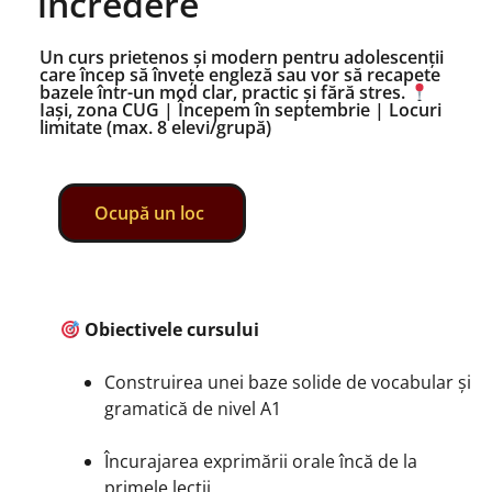
încredere
Un curs prietenos și modern pentru adolescenții
care încep să învețe engleză sau vor să recapete
bazele într-un mod clar, practic și fără stres.
Iași, zona CUG | Începem în septembrie | Locuri
limitate (max. 8 elevi/grupă)
Ocupă un loc
Obiectivele cursului
Construirea unei baze solide de vocabular și
gramatică de nivel A1
Încurajarea exprimării orale încă de la
primele lecții